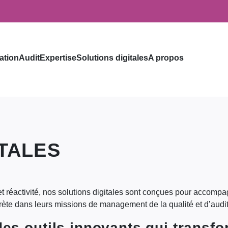
ation
Audit
Expertise
Solutions digitales
A propos
TALES
 et réactivité, nos solutions digitales sont conçues pour accompag
rète dans leurs missions de management de la qualité et d’audit
s outils innovants qui transfo